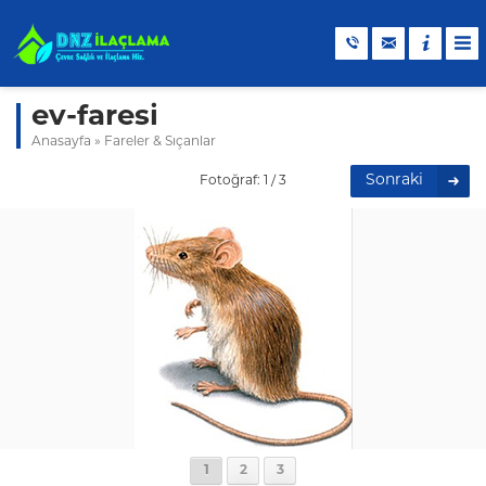
ev-faresi
Anasayfa
»
Fareler & Sıçanlar
Sonraki
Fotoğraf: 1 / 3
1
2
3