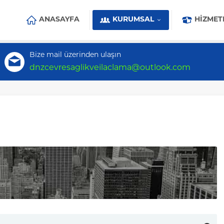
ANASAYFA
KURUMSAL
HIZMET
Bize mail üzerinden ulaşın
dnzcevresaglikveilaclama@outlook.com