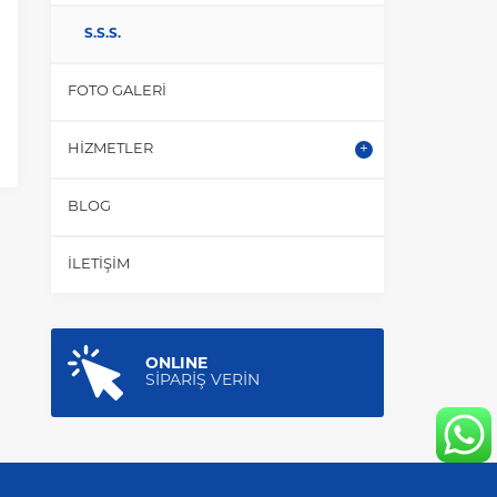
S.S.S.
FOTO GALERI
HIZMETLER
BLOG
İLETIŞIM
ONLINE
SİPARİŞ VERİN