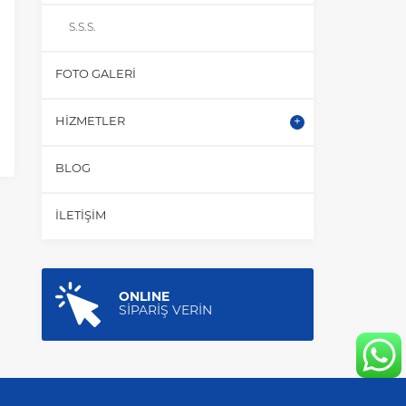
S.S.S.
FOTO GALERI
HIZMETLER
BLOG
İLETIŞIM
ONLINE
SİPARİŞ VERİN