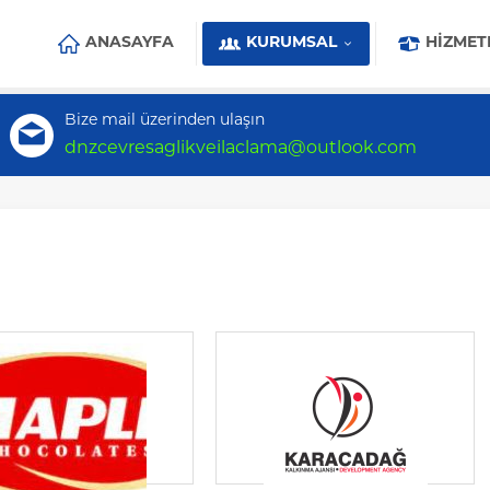
ANASAYFA
KURUMSAL
HIZMET
Bize mail üzerinden ulaşın
dnzcevresaglikveilaclama@outlook.com