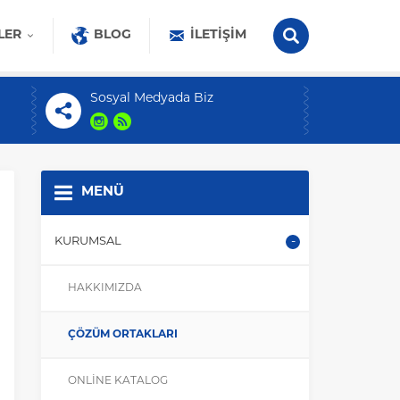
LER
BLOG
İLETIŞIM
Sosyal Medyada Biz
MENÜ
KURUMSAL
HAKKIMIZDA
ÇÖZÜM ORTAKLARI
ONLINE KATALOG