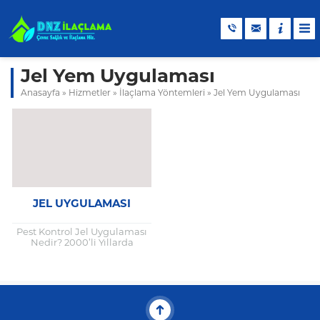
Jel Yem Uygulaması
Anasayfa
»
Hizmetler
»
İlaçlama Yöntemleri
»
Jel Yem Uygulaması
JEL UYGULAMASI
Pest Kontrol Jel Uygulaması
Nedir? 2000’li Yıllarda
Kullanılmaya Başlayan Bu
Yöntem Hala İlaçlama
Teknolojisinin Son Buluşu
Olarak Ünvanını
Korumaktadır. Yaklaşık...